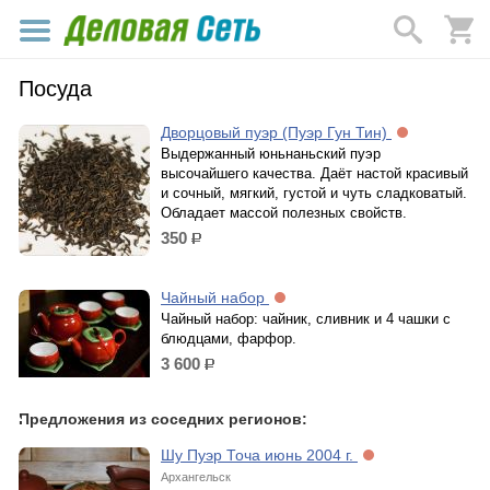
Посуда
Дворцовый пуэр (Пуэр Гун Тин)
Выдержанный юньнаньский пуэр
высочайшего качества. Даёт настой красивый
и сочный, мягкий, густой и чуть сладковатый.
Обладает массой полезных свойств.
350
р.
Чайный набор
Чайный набор: чайник, сливник и 4 чашки с
блюдцами, фарфор.
3 600
р.
Предложения из соседних регионов:
Шу Пуэр Точа июнь 2004 г.
Архангельск