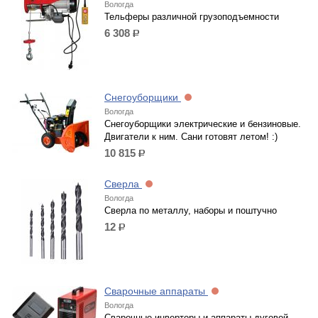
Вологда
Тельферы различной грузоподъемности
6 308
р.
Снегоуборщики
Вологда
Снегоуборщики электрические и бензиновые.
Двигатели к ним. Сани готовят летом! :)
10 815
р.
Сверла
Вологда
Сверла по металлу, наборы и поштучно
12
р.
Сварочные аппараты
Вологда
Сварочные инверторы и аппараты дуговой