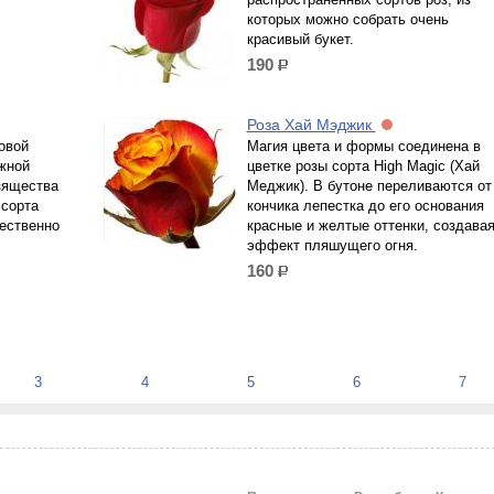
которых можно собрать очень
красивый букет.
190
р.
Роза Хай Мэджик
овой
Магия цвета и формы соединена в
жной
цветке розы сорта High Magic (Хай
зящества
Меджик). В бутоне переливаются от
 сорта
кончика лепестка до его основания
ественно
красные и желтые оттенки, создава
эффект пляшущего огня.
160
р.
3
4
5
6
7