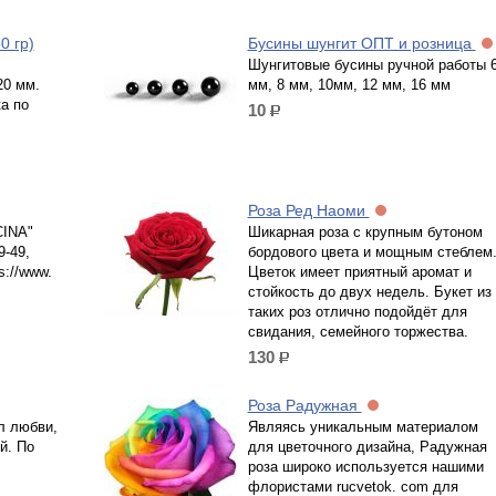
0 гр)
Бусины шунгит ОПТ и розница
Шунгитовые бусины ручной работы 
20 мм.
мм, 8 мм, 10мм, 12 мм, 16 мм
а по
10
р.
Роза Ред Наоми
CINA"
Шикарная роза с крупным бутоном
9-49,
бордового цвета и мощным стеблем
s://www.
Цветок имеет приятный аромат и
стойкость до двух недель. Букет из
таких роз отлично подойдёт для
свидания, семейного торжества.
130
р.
Роза Радужная
л любви,
Являясь уникальным материалом
й. По
для цветочного дизайна, Радужная
роза широко используется нашими
флористами rucvetok. com для