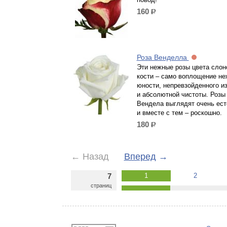
160
р.
Роза Венделла
Эти нежные розы цвета слон
кости – само воплощение не
юности, непревзойденного и
и абсолютной чистоты. Розы
Вендела выглядят очень ест
и вместе с тем – роскошно.
180
р.
←
Назад
Вперед
→
7
1
2
страниц