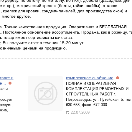
о дереву, по бетону, по металлу, по ГКЛ), дюбели (фасадные, для
и др.), метрический крепеж (болты, гайки, шайбы), а также
, крепеж для кровли, сэндвич-панелей, для производства окон) и
и многое другое.
а. Только качественная продукция. Оперативная и БЕСПЛАТНАЯ
а. Постоянное обновление ассортимента. Продажа, как в розницу, т
ь товар имеет сертификаты качества.
 Вы получите ответ в течении 15-20 минут.
розничными ценами на продукцию.
тавке и
комплексное снабжение
...
ПОЛНАЯ И ОПЕРАТИВНАЯ
ке и
КОМПЛЕКТАЦИЯ РЕМОНТНЫХ И
СТРОИТЕЛЬНЫХ РАБОТ г.
ересует
Петрозаводск, ул. Путейская, 5, тел
ресует,
630 653, факс: 672-000
окна,
22.07.2009
.