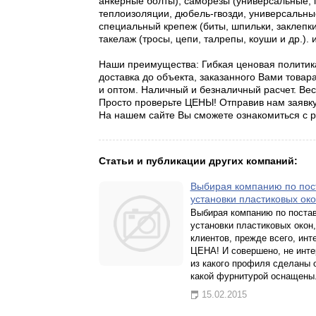
анкерные болты), саморезы (универсальные, п
теплоизоляции, дюбель-гвозди, универсальные 
специальный крепеж (биты, шпильки, заклепки
такелаж (тросы, цепи, талрепы, коуши и др.). 
Наши преимущества: Гибкая ценовая политик
доставка до объекта, заказанного Вами товар
и оптом. Наличный и безналичный расчет. Вес
Просто проверьте ЦЕНЫ! Отправив нам заявку,
На нашем сайте Вы сможете ознакомиться с 
Статьи и публикации других компаний:
Выбирая компанию по пос
установки пластиковых окон
Выбирая компанию по постав
установки пластиковых окон,
клиентов, прежде всего, инт
ЦЕНА! И совершено, не инте
из какого профиля сделаны 
какой фурнитурой оснащены
15.02.2015