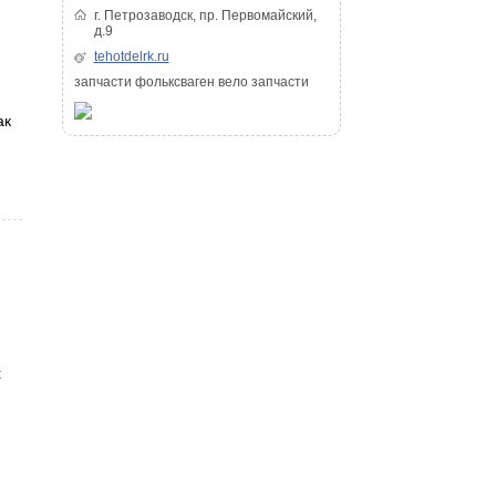
г. Петрозаводск, пр. Первомайский,
д.9
tehotdelrk.ru
запчасти фольксваген вело запчасти
ак
: