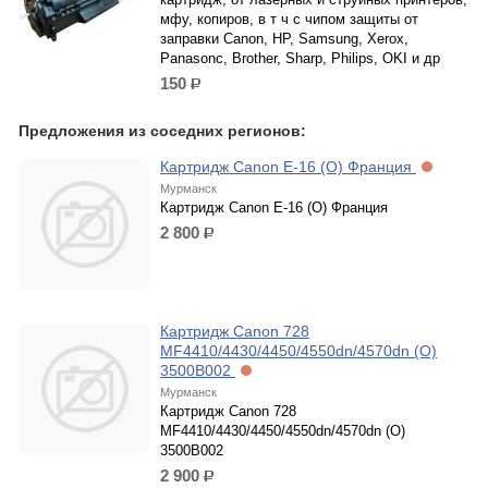
мфу, копиров, в т ч с чипом защиты от
заправки Canon, HP, Samsung, Xerox,
Panasonc, Brother, Sharp, Philips, OKI и др
150
р.
Предложения из соседних регионов:
Картридж Canon E-16 (O) Франция
Мурманск
Картридж Canon E-16 (O) Франция
2 800
р.
Картридж Canon 728
MF4410/4430/4450/4550dn/4570dn (O)
3500B002
Мурманск
Картридж Canon 728
MF4410/4430/4450/4550dn/4570dn (O)
3500B002
2 900
р.