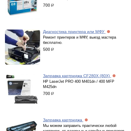
700
р.
Диагностика принтера или МФУ
Ремонт принтеров и МФУ, выезд мастера
бесплатно.
500
р.
Заправка картриджа CF280X (80X)
HP LaserJet PRO 400 M401dn / 400 MFP
M425dn
700
р.
Заправка картриджа
Мы можем заправить практически любой
картридж, от лазерных и струйных принтеров,