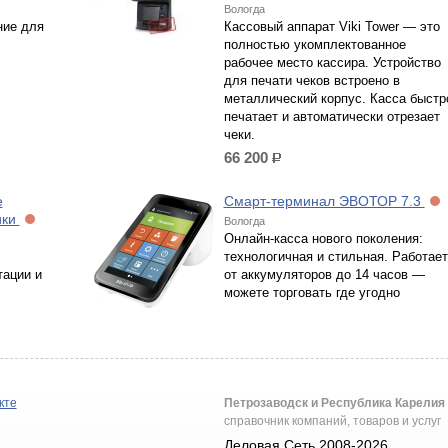
Вологда
ние для
Кассовый аппарат Viki Tower — это
полностью укомплектованное
рабочее место кассира. Устройство
для печати чеков встроено в
металлический корпус. Касса быстр
печатает и автоматически отрезает
чеки.
66 200
р.
е
Смарт-терминал ЭВОТОР 7.3
ики
Вологда
Онлайн-касса нового поколения:
технологичная и стильная. Работает
тации и
от аккумуляторов до 14 часов —
можете торговать где угодно
кте
Петрозаводск и Республика Карелия
справочник компаний, товаров и услуг
Деловая Сеть 2008-2026