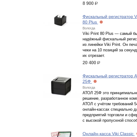
8 900
р.
Фискальный регистратор Vik
80 Plus
Вологда
Viki Print 80 Plus — самый б
надёжный фискальный регис
из линейки Viki Print. Он печ
чеки на 10 позиций за секунд
их отрезает.
20 400
р.
Фискальный регистратор 
25Ф
Вологда
АТОЛ 25Ф это принципиальн
решение, разработанное ком
АТОЛ с учётом требований 5
онлайн-кассах специально д
предприятий торговли и сфе
с высокой пропускной спосо
Онлайн-касса Viki Classic