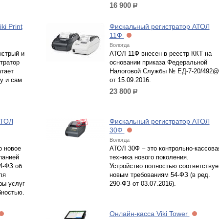
16 900
р.
i Print
Фискальный регистратор АТОЛ
11Ф
Вологда
ыстрый и
АТОЛ 11Ф внесен в реестр ККТ на
тратор
основании приказа Федеральной
атает
Налоговой Службы № ЕД-7-20/492@
у и сам
от 15.09.2016.
23 800
р.
АТОЛ
Фискальный регистратор АТОЛ
30Ф
Вологда
о новое
АТОЛ 30Ф – это контрольно-кассова
панией
техника нового поколения.
4-ФЗ об
Устройство полностью соответствуе
ля
новым требованиям 54-ФЗ (в ред.
ры услуг
290-ФЗ от 03.07.2016).
бностью.
Онлайн-касса Viki Tower