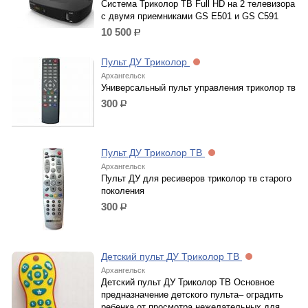
Система Триколор ТВ Full HD на 2 телевизора
с двумя приемниками GS E501 и GS С591
10 500
р.
Пульт ДУ Триколор
Архангельск
Универсальный пульт управления триколор тв
300
р.
Пульт ДУ Триколор ТВ
Архангельск
Пульт ДУ для ресиверов триколор тв старого
поколения
300
р.
Детский пульт ДУ Триколор ТВ
Архангельск
Детский пульт ДУ Триколор ТВ Основное
предназначение детского пульта– оградить
ребенка от просмотра нежелательных для