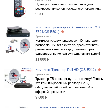
Архангельск
Пульт дистанционного управления для
ресиверов триколор последнего поколения...
350
р.
Комплект триколор на 2 телевизора (GS
E501/GS E501)
Архангельск
Комплект из двух цифровых HD приставок
позволяющих телезрителю просматривать
различные каналы на двух телевизорах
одновременно используя одну смарт карту!
11 800
р.
Комплект Триколор Full HD (GS-E212)
Архангельск
Триколор ТВ снова выпустил новинку! Теперь
это комбинированный ресивер E212,
объединяющий в себе и спутниковый и
эфирный приёмники.
9 000
р.
Антенна спутниковая 0,55м.