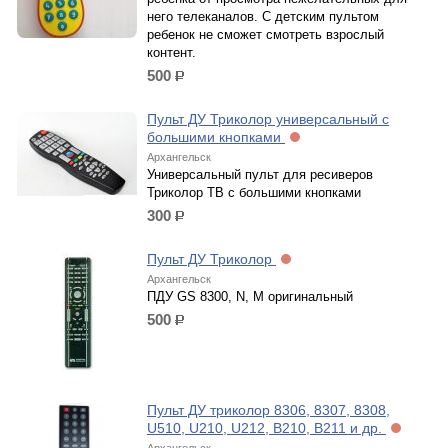
него телеканалов. С детским пультом
ребенок не сможет смотреть взрослый
контент.
500
р.
Пульт ДУ Триколор универсальный с
большими кнопками
Архангельск
Универсальный пульт для ресиверов
Триколор ТВ с большими кнопками
300
р.
Пульт ДУ Триколор
Архангельск
ПДУ GS 8300, N, M оригинальный
500
р.
Пульт ДУ триколор 8306, 8307, 8308,
U510, U210, U212, B210, B211 и др.