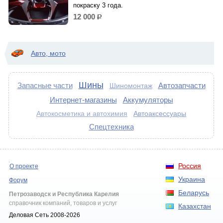
покраску 3 года.
12 000
р.
Авто, мото
Шины
Запасные части
Автозапчасти
Шиномонтаж
Интернет-магазины
Аккумуляторы
Автоаксессуары
Автокосметика и автохимия
Спецтехника
Россия
О проекте
Украина
Форум
Беларусь
Петрозаводск и Республика Карелия
справочник компаний, товаров и услуг
Казахстан
Деловая Сеть 2008-2026