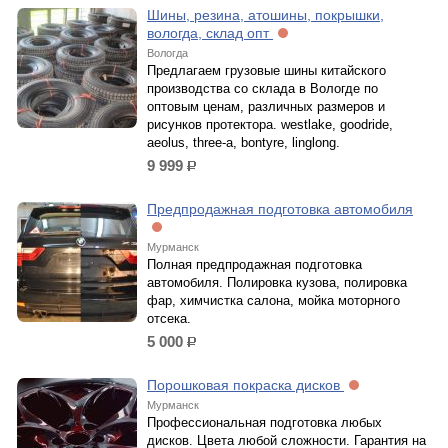
Шины, резина, атошины, покрышки,
вологда, склад опт
Вологда
Предлагаем грузовые шины китайского
производства со склада в Вологде по
оптовым ценам, различных размеров и
рисунков протектора. westlake, goodride,
aeolus, three-a, bontyre, linglong.
9 999
р.
Предпродажная подготовка автомобиля
Мурманск
Полная предпродажная подготовка
автомобиля. Полировка кузова, полировка
фар, химчистка салона, мойка моторного
отсека.
5 000
р.
Порошковая покраска дисков
Мурманск
Профессиональная подготовка любых
дисков. Цвета любой сложности. Гарантия на