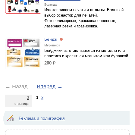
Вологда
Изготавливаем печати и штампы. Большой
выбор оснасток для печатей.
Фотополимерные, Красконаполненные,
лазерная резка и гравировка.
Бейдж
Мурманск
Бейджики изготавливаются из металла или
пластика и крепяться магнитом или булавкой.
200
р.
←
Назад
Вперед
→
1
2
2
страницы
Реклама и полиграфия