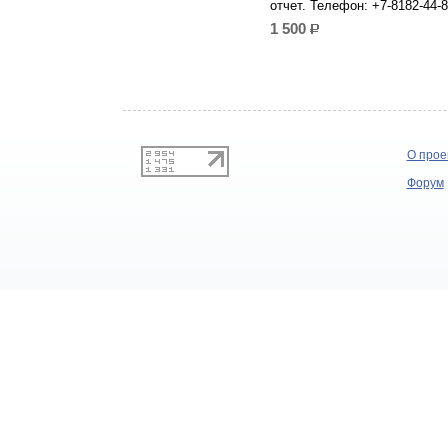
отчет. Телефон: +7-8182-44-8
1 500
р.
О прое
Форум