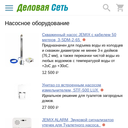
Насосное оборудование
Скважинный насос JEMIX с кабелем 50
метров, 3-SDM-2-65
Предназначен для подъема воды из колодцев
и скважин диаметром не менее 3-х дюймов
(76,2 мм), а также перекачки чистой воды из
любых водоемов с температурой воды от
+2оС до +30оС.
12 500
р.
Унитаз со встроенным насосом
измельчителем, STF-500 LUX
Идеальное решение для туалетов загородных
домов.
27 000
р.
JEMIX ALARM, Звуковой сигнализатор
утечек для Туалетного насоса.