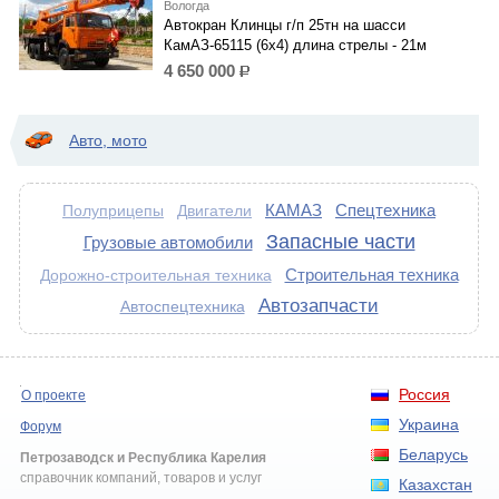
Вологда
Автокран Клинцы г/п 25тн на шасси
КамАЗ-65115 (6х4) длина стрелы - 21м
4 650 000
р.
Авто, мото
КАМАЗ
Спецтехника
Полуприцепы
Двигатели
Запасные части
Грузовые автомобили
Строительная техника
Дорожно-строительная техника
Автозапчасти
Автоспецтехника
Россия
О проекте
Украина
Форум
Беларусь
Петрозаводск и Республика Карелия
справочник компаний, товаров и услуг
Казахстан