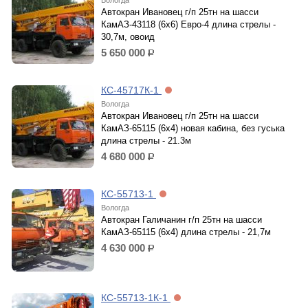
Вологда
Автокран Ивановец г/п 25тн на шасси
КамАЗ-43118 (6х6) Евро-4 длина стрелы -
30,7м, овоид
5 650 000
р.
КС-45717К-1
Вологда
Автокран Ивановец г/п 25тн на шасси
КамАЗ-65115 (6х4) новая кабина, без гуська
длина стрелы - 21.3м
4 680 000
р.
КС-55713-1
Вологда
Автокран Галичанин г/п 25тн на шасси
КамАЗ-65115 (6х4) длина стрелы - 21,7м
4 630 000
р.
КС-55713-1К-1