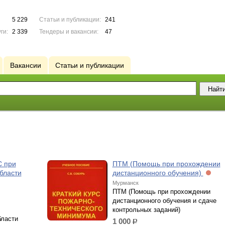
5 229
Статьи и публикации:
241
ги:
2 339
Тендеры и вакансии:
47
Вакансии
Статьи и публикации
С при
ПТМ (Помощь при прохождении
бласти
дистанционного обучения)
Мурманск
ПТМ (Помощь при прохождении
дистанционного обучения и сдаче
контрольных заданий)
бласти
1 000
р.