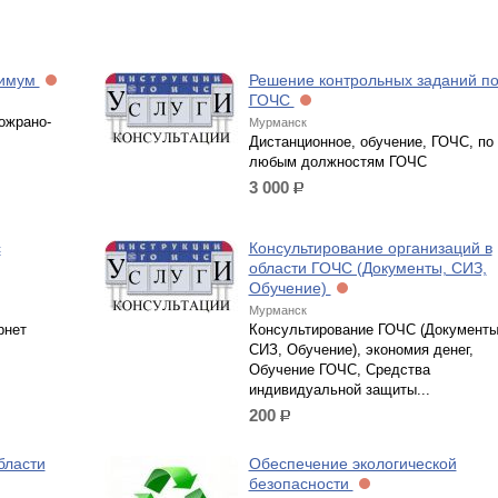
нимум
Решение контрольных заданий п
ГОЧС
ожрано-
Мурманск
Дистанционное, обучение, ГОЧС, по
любым должностям ГОЧС
3 000
р.
с
Консультирование организаций в
области ГОЧС (Документы, СИЗ,
Обучение)
Мурманск
рнет
Консультирование ГОЧС (Документы
СИЗ, Обучение), экономия денег,
Обучение ГОЧС, Средства
индивидуальной защиты...
200
р.
бласти
Обеспечение экологической
безопасности